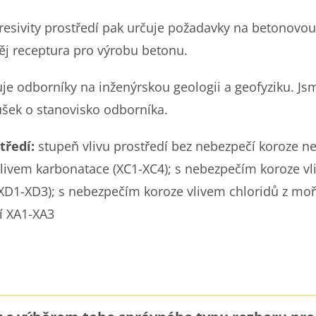
esivity prostředí pak určuje požadavky na betonovou
ěj receptura pro výrobu betonu.
uje odborníky na inženýrskou geologii a geofyziku. J
ušek o stanovisko odborníka.
tředí:
stupeň vlivu prostředí bez nebezpečí koroze ne
ivem karbonatace (XC1-XC4); s nebezpečím koroze vl
XD1-XD3); s nebezpečím koroze vlivem chloridů z moř
 XA1-XA3