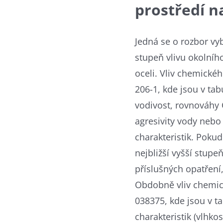
prostředí n
Jedná se o rozbor vy
stupeň vlivu okolního
oceli. Vliv chemické
206-1, kde jsou v ta
vodivost, rovnováhy 
agresivity vody nebo
charakteristik. Pokud
nejbližší vyšší stupe
příslušných opatření
Obdobně vliv chemic
038375, kde jsou v 
charakteristik (vlhkos