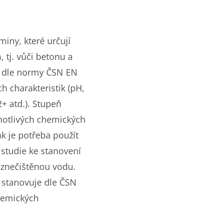
iny, které určují
, tj. vůči betonu a
je dle normy ČSN EN
 charakteristik (pH,
+ atd.). Stupeň
dnotlivých chemických
ak je potřeba použít
 studie ke stanovení
 znečištěnou vodu.
 stanovuje dle ČSN
hemických