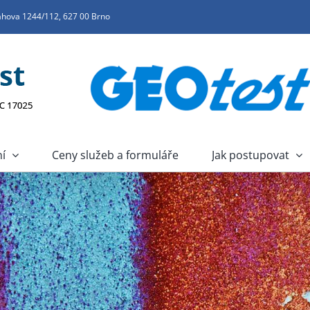
mahova 1244/112, 627 00 Brno
í
Ceny služeb a formuláře
Jak postupovat