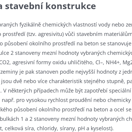
a stavební konstrukce
braných fyzikálně chemických vlastností vody nebo zem
 prostředí (tzv. agresivitu) vůči stavebním materiálům
ho působení okolního prostředí na beton se stanovu
bulce 2 stanoveny mezní hodnoty vybraných chemických
CO2, agresivní formy oxidu uhličitého, Cl–, NH4+, Mg2
 zeminy je pak stanoven podle nejvyšší hodnoty z je
 jsou dvě nebo více charakteristik stejného stupně, p
ň. V některých případech může být zapotřebí speciální
, např. pro vysokou rychlost proudění nebo chemicky
kého působení okolního prostředí na beton a ocel se
tabulkách 1 a 2 stanoveny mezní hodnoty vybraných c
t, celková síra, chloridy, sírany, pH a kyselost).