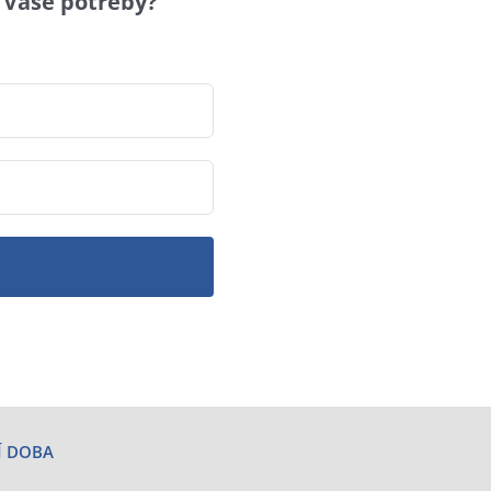
 Vaše potřeby?
Í DOBA