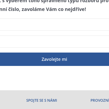
 s výběrem toho správného typu rozboru pro
ní číslo, zavoláme Vám co nejdříve!
SPOJTE SE S NÁMI
PROVOZN