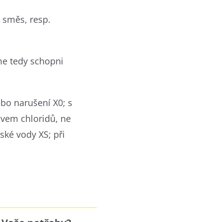
 směs, resp.
sme tedy schopni
bo narušení X0; s
ivem chloridů, ne
ské vody XS; při