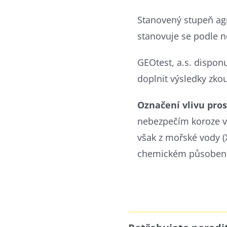
Stanovený stupeň agr
stanovuje se podle n
GEOtest, a.s. dispon
doplnit výsledky zko
Označení vlivu pros
nebezpečím koroze vl
však z mořské vody (
chemickém působení